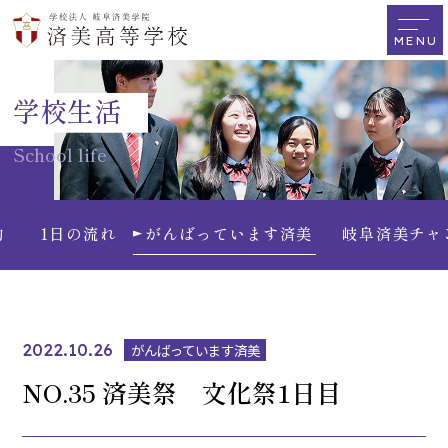
学校生活
School life
動
1日の流れ
がんばっています済美
岐阜済美チャ
2022.10.26
がんばっています済美
NO.35 済美祭 文化祭1日目