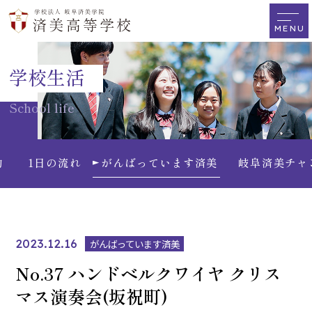
学校生活
School life
動
1日の流れ
がんばっています済美
岐阜済美チャ
2023.12.16
がんばっています済美
No.37 ハンドベルクワイヤ クリス
マス演奏会(坂祝町)