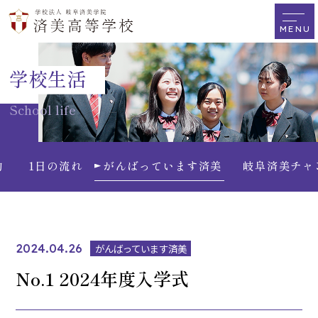
学校生活
School life
動
1日の流れ
がんばっています済美
岐阜済美チャ
2024.04.26
がんばっています済美
No.1 2024年度入学式